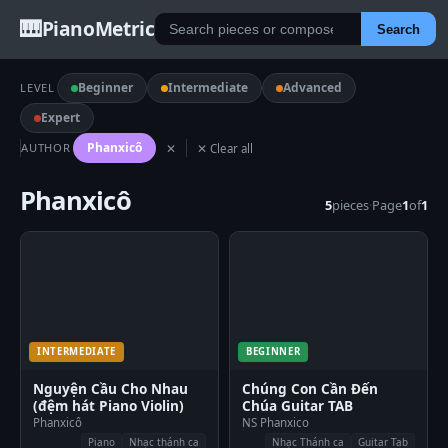
🎹
PianoMetric
Search
Beginner
Intermediate
Advanced
LEVEL
Expert
Phanxicô
AUTHOR
✕
✕ Clear all
Phanxicô
5
pieces
·
Page
1
of
1
INTERMEDIATE
BEGINNER
Nguyện Cầu Cho Nhau
Chúng Con Cần Đến
(đệm hát Piano Violin)
Chúa Guitar TAB
Phanxicô
NS Phanxico
Piano
Nhạc thánh ca
Nhạc Thánh ca
Guitar Tab