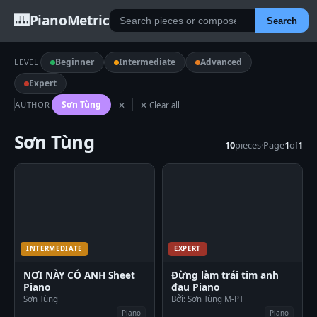
🎹
PianoMetric
Search
Beginner
Intermediate
Advanced
LEVEL
Expert
Sơn Tùng
AUTHOR
✕
✕ Clear all
Sơn Tùng
10
pieces
·
Page
1
of
1
INTERMEDIATE
EXPERT
NƠI NÀY CÓ ANH Sheet
Đừng làm trái tim anh
Piano
đau Piano
Sơn Tùng
Bởi: Sơn Tùng M-PT
Piano
Piano