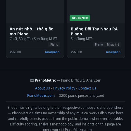
BEGINNER
Ấn nút nhớ... thả giấc
Buông Đôi Tay Nhau RA
mơ Piano
Piano
Ca Sĩ, Sáng Tác: Sơn Tùng M-PT
Sơn Tùng MTP
Piano
Piano
Nhạc trẻ
6,000
Analyze
6,000
Analyze
🎹
PianoMetric
— Piano Difficulty Analyzer
About Us
•
Privacy Policy
•
Contact Us
PianoMetric.com
· 3200 piano pieces analyzed
Sheet music rights belong to their respective composers and publishers
— PianoMetric claims no ownership of any musical works displayed here
and carefully selects pieces from the public domain whenever possible.
Difficulty scoring, analysis methodology, and insights on this page are
original work © PianoMetric.com